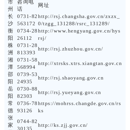
市
咨询电
网址
州
话
长
0731-82
http://rsj.changsha.gov.cn/zxzx_
沙
563172
0/tzgg_131288/rsrc_131289/
衡
0734-28
http://www.hengyang.gov.cn/hys
阳
26112
rsj/
株
0731-28
http://rsj.zhuzhou.gov.cn/
洲
813393
湘
0731-58
http://xtrsks.xtrs.xiangtan.gov.cn
潭
568994
邵
0739-53
http://rsj.shaoyang.gov.cn
阳
24935
岳
0730-88
http://rsj.yueyang.gov.cn
阳
82303
常
0736-78
https://mohrss.changde.gov.cn/rs
德
93126
ks
张
0744-82
家
http://ks.zjj.gov.cn/
30135