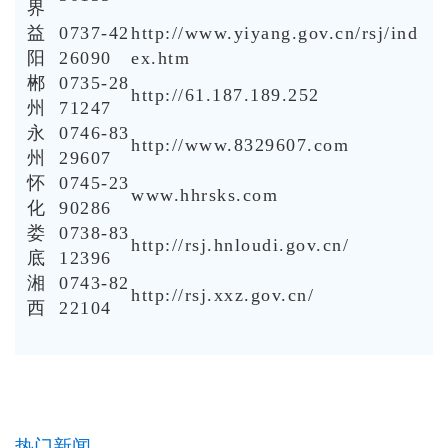
界
益
0737-42
http://www.yiyang.gov.cn/rsj/ind
阳
26090
ex.htm
郴
0735-28
http://61.187.189.252
州
71247
永
0746-83
http://www.8329607.com
州
29607
怀
0745-23
www.hhrsks.com
化
90286
娄
0738-83
http://rsj.hnloudi.gov.cn/
底
12396
湘
0743-82
http://rsj.xxz.gov.cn/
西
22104
热门新闻