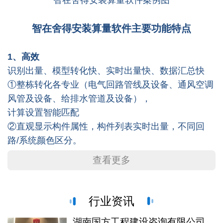
智在舍得安装算量软件案例图
智在舍得安装算量软件主要功能特点
1、高效
识别出量、模型转化快、实时出量快、数据汇总快
①整栋转化各专业（电气回路管线及设备、通风空调
风管及设备、给排水管道及设备），
计算设置智能匹配
②直观显示构件属性，构件列表实时出量，不同回
路/系统颜色区分。
查看更多
2、专业
①计算范围全面、计算规则专业、细节处理精准。
②支持多种格式的图纸导入：支持导入CAD图、PDF
行业资讯
图片、天正图纸（自动判断）功能齐全，且识别率很
湖南国方工程建设咨询有限公司与智在舍得算量软件签订战略合作协议