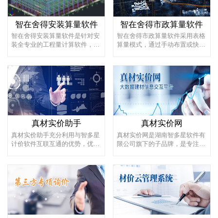
智在舍得安装算量软件
智在舍得市政算量软件
智在舍得安装算量软件是针对安
智在舍得市政算量软件采用表格
装全专业的工程量计算软件，支
算量模式，通过手动布置或快速
持BIM三维建模、表格法速算两
识别CAD图纸建模，辅以灵活开
种出...
放的...
真材实价助手
真材实价网
真材实价助手充分利用与智多星
真材实价网是湖南智多星软件有
计价软件互联互通的优势，优化
限公司旗下的子品牌，是专注湖
传统复杂的人工询价流程，改变
南建设材料价格信息查询云平
材...
台。...