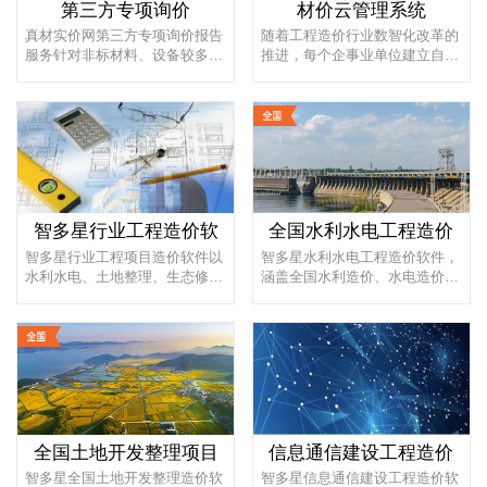
第三方专项询价
材价云管理系统
真材实价网第三方专项询价报告
随着工程造价行业数智化改革的
服务针对非标材料、设备较多的
推进，每个企事业单位建立自有
项目，可根据委托的清单进行详
的材价大数据库势在必行，不仅
细...
可...
智多星行业工程造价软
全国水利水电工程造价
智多星行业工程项目造价软件以
智多星水利水电工程造价软件，
水利水电、土地整理、生态修
涵盖全国水利造价、水电造价行
复、地质灾害、电力工程、信息
业全部编制依据和概预算定额标
通信...
准...
全国土地开发整理项目
信息通信建设工程造价
智多星全国土地开发整理造价软
智多星信息通信建设工程造价软