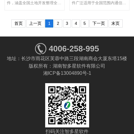
件，涵盖全国土地开发整理全部
件广泛适用于全国范围内通信线
编制依据和预算定额，适用于编
路、通信设备安装、通信管道工
制...
程...
首页
上一页
1
2
3
4
5
下一页
末页
4006-258-995
地址：长沙市雨花区芙蓉中路三段湖南商会大厦东塔15楼
版权所有：湖南智多星软件有限公司
湘ICP备13004890号-1
扫码关注智多星软件