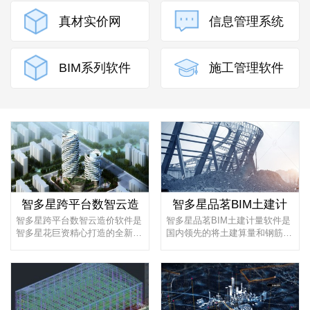
真材实价网
信息管理系统
BIM系列软件
施工管理软件
智多星跨平台数智云造
智多星品茗BIM土建计
智多星跨平台数智云造价软件是
智多星品茗BIM土建计量软件是
智多星花巨资精心打造的全新一
国内领先的将土建算量和钢筋算
代造价软件，在行业中率先突破
量合二为一的新一代工程量计算
技...
软件...