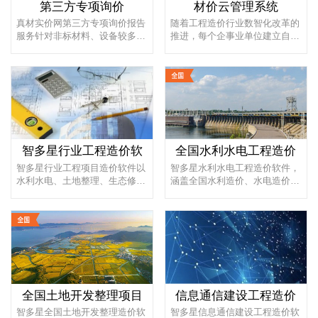
第三方专项询价
材价云管理系统
真材实价网第三方专项询价报告
随着工程造价行业数智化改革的
服务针对非标材料、设备较多的
推进，每个企事业单位建立自有
项目，可根据委托的清单进行详
的材价大数据库势在必行，不仅
细...
可...
智多星行业工程造价软
全国水利水电工程造价
智多星行业工程项目造价软件以
智多星水利水电工程造价软件，
水利水电、土地整理、生态修
涵盖全国水利造价、水电造价行
复、地质灾害、电力工程、信息
业全部编制依据和概预算定额标
通信...
准...
全国土地开发整理项目
信息通信建设工程造价
智多星全国土地开发整理造价软
智多星信息通信建设工程造价软