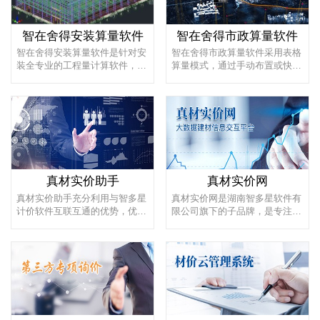
智在舍得安装算量软件
智在舍得市政算量软件
智在舍得安装算量软件是针对安
智在舍得市政算量软件采用表格
装全专业的工程量计算软件，支
算量模式，通过手动布置或快速
持BIM三维建模、表格法速算两
识别CAD图纸建模，辅以灵活开
种出...
放的...
真材实价助手
真材实价网
真材实价助手充分利用与智多星
真材实价网是湖南智多星软件有
计价软件互联互通的优势，优化
限公司旗下的子品牌，是专注湖
传统复杂的人工询价流程，改变
南建设材料价格信息查询云平
材...
台。...