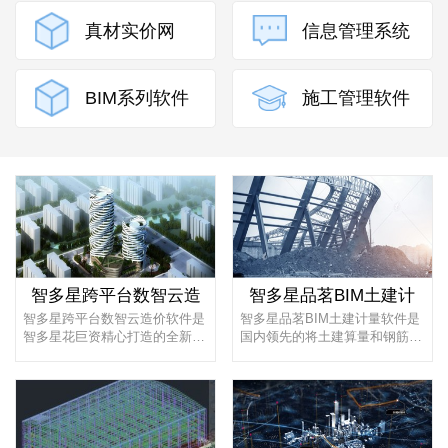
真材实价网
信息管理系统
BIM系列软件
施工管理软件
智多星跨平台数智云造
智多星品茗BIM土建计
智多星跨平台数智云造价软件是
智多星品茗BIM土建计量软件是
智多星花巨资精心打造的全新一
国内领先的将土建算量和钢筋算
代造价软件，在行业中率先突破
量合二为一的新一代工程量计算
技...
软件...