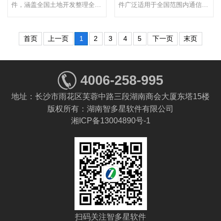
件，涵盖全国土地开发整理全部
件广泛适用于全国范围内通信线
编制依据和预算定额，适用于编
路、通信设备安装、通信管道工
制...
程...
首页
上一页
1
2
3
4
5
下一页
末页
4006-258-995
地址：长沙市雨花区芙蓉中路三段湖南商会大厦东塔15楼
版权所有：湖南智多星软件有限公司
湘ICP备13004890号-1
扫码关注智多星软件